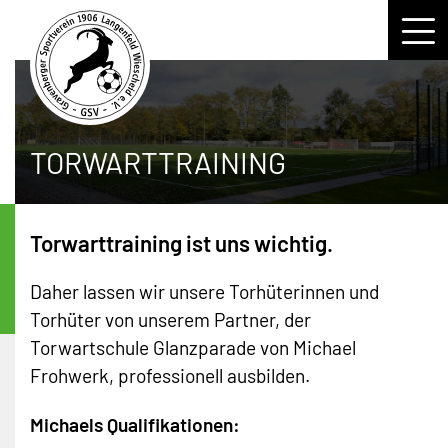
GSV
Aktuelles
HERREN
TORWARTTRAINING
Geschichte
1. Mannschaft
FRAUEN
Vorstand
2. Mannschaft
JUNIOREN
Torwarttraining ist uns wichtig.
Galerie
3. Mannschaft
B-Junioren
JUNIORINNEN
Daher lassen wir unsere Torhüterinnen und
Stadion 360°-Tour
Torhüter von unserem Partner, der
Herren (Ü30)
C-Junioren
U15-Juniorinnen
KONTAKT
Torwartschule Glanzparade von Michael
Anfahrt
Hobby
D-Junioren
Frohwerk, professionell ausbilden.
U13-Juniorinnen
Trainingszeiten
GSV bei soccerwatch.tv
E1/E2-Junioren
U12-Juniorinnen
Michaels Qualifikationen: