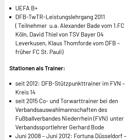
Downloads
F-Junioren
U11-Juniorinnen
UEFA B+
DFB-TwTR-Leistungslehrgang 2011
G-Junioren (Bambini)
U10-Juniorinnen
( Teilnehmer u.a. Alexander Bade vom 1.FC
Köln, David Thiel von TSV Bayer 04
Torwarttraining
U7/U9-Juniorinnen
Leverkusen, Klaus Thomforde vom DFB –
Wir suchen Spieler
Torwarttraining
früher FC St. Pauli)
Wir suchen Trainer*innen
Wir suchen Spielerinnen
Stationen als Trainer:
Jugenschutzkonzept (PDF)
Wir suchen Trainer*innen
seit 2012: DFB-Stützpunkttrainer im FVN –
FAQ zum Jugendfußball
Kreis 14
Jugenschutzkonzept (PDF)
seit 2015 Co- und Torwarttrainer bei den
FAQ zum Jugendfußball
Verbandsauswahlmannschaften des
Fußballverbandes Niederrhein (FVN) unter
Verbandssportlehrer Gerhard Bode
Juni 2008 – Juni 2012: Fortuna Düsseldorf –