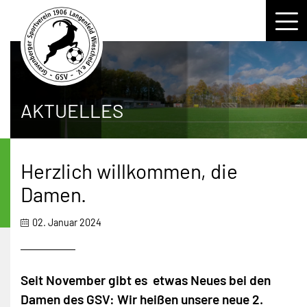
GSV
Aktuelles
HERREN
AKTUELLES
Geschichte
1. Mannschaft
FRAUEN
Vorstand
2. Mannschaft
JUNIOREN
Herzlich willkommen, die
Galerie
3. Mannschaft
Damen.
B-Junioren
JUNIORINNEN
Stadion 360°-Tour
Herren (Ü30)
02. Januar 2024
C-Junioren
U15-Juniorinnen
KONTAKT
Anfahrt
Hobby
D-Junioren
U13-Juniorinnen
Seit November gibt es etwas Neues bei den
Trainingszeiten
GSV bei soccerwatch.tv
E1/E2-Junioren
U12-Juniorinnen
Damen des GSV: Wir heißen unsere neue 2.