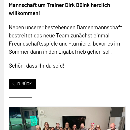
Downloads
Mannschaft um Trainer Dirk Büink herzlich
F-Junioren
U11-Juniorinnen
willkommen!
G-Junioren (Bambini)
U10-Juniorinnen
Neben unserer bestehenden Damenmannschaft
Torwarttraining
U7/U9-Juniorinnen
bestreitet das neue Team zunächst einmal
Freundschaftsspiele und -turniere, bevor es im
Wir suchen Spieler
Torwarttraining
Sommer dann in den Ligabetrieb gehen soll.
Wir suchen Trainer*innen
Wir suchen Spielerinnen
Schön, dass Ihr da seid!
Jugenschutzkonzept (PDF)
Wir suchen Trainer*innen
ZURÜCK
FAQ zum Jugendfußball
Jugenschutzkonzept (PDF)
FAQ zum Jugendfußball